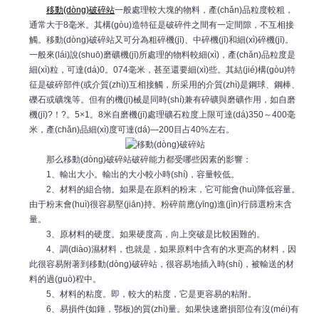
移動(dòng)破碎站
一般處理較大塊的物料，產(chǎn)品粒度較粗，
通常大于8毫米。其構(gòu)造特征是破碎件之間有一定間隙，不互相接
觸。移動(dòng)破碎站又可分為粗碎機(jī)、中碎機(jī)和細(xì)碎機(jī)。
一般來(lái)說(shuō)磨礦機(jī)所處理的物料較細(xì)，產(chǎn)品粒度是
細(xì)粒，可達(dá)0。074毫米，甚至還要細(xì)些。其結(jié)構(gòu)特
征是破碎部件(或介質(zhì))互相接觸，所采用的介質(zhì)是鋼球、鋼棒、
礫石或礦塊等。但有的機(jī)械是同時(shí)兼有碎礦與磨礦作用，如自磨
機(jī)?！?。5×1。8米自磨機(jī)處理礦石粒度上限可達(dá)350～400毫
米，產(chǎn)品細(xì)度可達(dá)—200目占40%左右。
那么移動(dòng)破碎站破碎能力都受哪些因素的影響：
1、輸出大小。輸出的大小較小時(shí)，容量較低。
2、材料的組合物。如果是在原料的粉末，它可能會(huì)降低容量。
由于粉末會(huì)很容易堅(jiān)持。粉碎前應(yīng)進(jìn)行篩選粉末含
量。
3、原材料的硬度。如果硬度高，向上突破是比較困難的。
4、調(diào)濕材料，也就是，如果原料中含有的水更高的材料，因
此很容易附著到移動(dòng)破碎站，很容易地插入時(shí)，被輸送的材
料的過(guò)程中。
5、材料的粘度。即，較大的粘度，它是更容易的粘附。
6、易損件(如錘，鄂板)的質(zhì)量。如果快速磨損部位有沒(méi)有