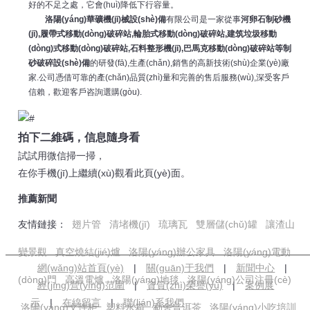
好的不足之處，它會(huì)降低下行容量。
洛陽(yáng)華礦機(jī)械設(shè)備
有限公司是一家從事
河卵石制砂機
(jī),履帶式移動(dòng)破碎站,輪胎式移動(dòng)破碎站,建筑垃圾移動
(dòng)式移動(dòng)破碎站,石料整形機(jī),巴馬克移動(dòng)破碎站等制
砂破碎設(shè)備
的研發(fā),生產(chǎn),銷售的高新技術(shù)企業(yè)廠
家.公司憑借可靠的產(chǎn)品質(zhì)量和完善的售后服務(wù),深受客戶
信賴，歡迎客戶咨詢選購(gòu).
拍下二維碼，信息隨身看
試試用微信掃一掃，
在你手機(jī)上繼續(xù)觀看此頁(yè)面。
推薦新聞
友情鏈接：
翅片管
清堵機(jī)
琉璃瓦
雙層儲(chǔ)罐
讓渣山
變景觀
真空燒結(jié)爐
洛陽(yáng)辦公家具
洛陽(yáng)電動
網(wǎng)站首頁(yè)
|
關(guān)于我們
|
新聞中心
|
(dòng)門
高溫電爐
洛陽(yáng)地毯
洛陽(yáng)公司注冊(cè)
經(jīng)營(yíng)范圍
|
資質(zhì)榮譽(yù)
|
案例展
示
|
在線留言
|
聯(lián)系我們
洛陽(yáng)文件柜
塑料水箱
勐舍普洱茶
洛陽(yáng)小吃培訓