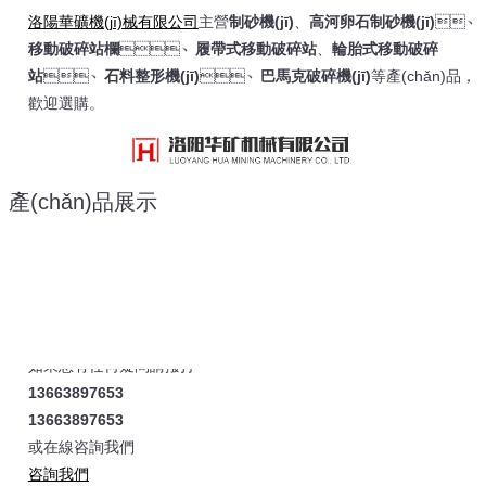
洛陽華礦機(jī)械有限公司
主營
制砂機(jī)
、
高河卵石制砂機(jī)
、
移動破碎站欄
、
履帶式移動破碎站
、
輪胎式移動破碎
站
、
石料整形機(jī)
、
巴馬克破碎機(jī)
等產(chǎn)品，
歡迎選購。
產(chǎn)品展示
產(chǎn)品介紹
如果您有任何疑問請撥打
13663897653
13663897653
或在線咨詢我們
咨詢我們