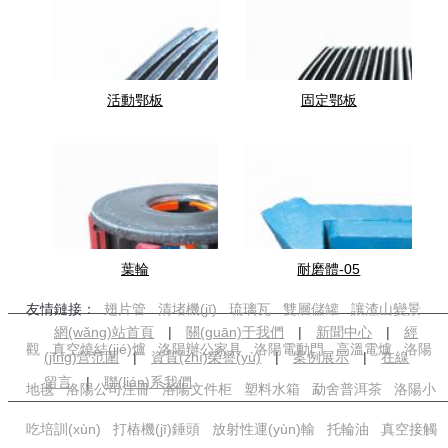
活動鄂板
固定鄂板
葉輪
耐磨體-05
友情鏈接：
翅片管
清堵機(jī)
琉璃瓦
雙層儲罐
讓渣山變景
網(wǎng)站首頁
|
關(guān)于我們
|
新聞中心
|
經
觀
真空燒結(jié)爐
洛陽辦公家具
洛陽電動門
高溫電爐
洛陽
(jīng)營范圍
|
資質(zhì)榮譽(yù)
|
案例展示
|
在線
留言
|
聯(lián)系我們
地毯
洛陽公司注冊
洛陽文件柜
塑料水箱
勐舍普洱茶
洛陽小
吃培訓(xùn)
打樁機(jī)錘頭
放射性運(yùn)輸
托輪油
真空接觸