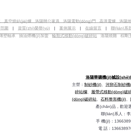
觀
真空燒結(jié)爐
洛陽辦公家具
洛陽電動(dòng)門
高溫電爐
洛陽
)營范圍
|
資質(zhì)榮譽(yù)
|
案例展示
|
在線留言
|
聯(lián)
薄壁軸承
抽油煙機(jī)加盟
輪胎式移動(dòng)破碎站
洛陽燒雞
棕剛
洛陽華礦機(jī)械設(sh
主營：
制砂機(jī)
、
河卵石制砂機(j
碎站欄
、
履帶式移動(dòng)破
(dòng)破碎站
、
石料整形機(jī)
、
產(chǎn)品，歡迎選
聯(lián)系人：
手 機(jī)：1366389
電 話：13663897