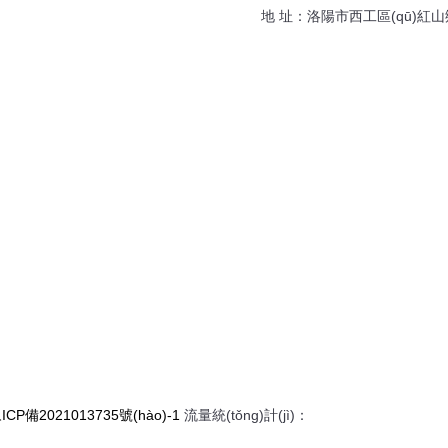
地 址：洛陽市西工區(qū)紅山鄉
ICP備2021013735號(hào)-1
流量統(tǒng)計(jì)：