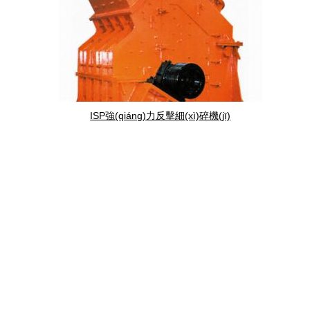
ISP強(qiáng)力反擊細(xì)碎機(jī)