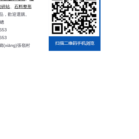
破碎站
、
石料整形
品，歡迎選購。
李總
653
653
(xiāng)張嶺村