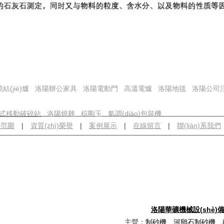
結(jié)爐
洛陽辦公家具
洛陽電動門
高溫電爐
洛陽地毯
洛陽公司
式移動破碎站
洛陽燒雞
棕剛玉
氣調(diào)包裝機
)營范圍
|
資質(zhì)榮譽
|
案例展示
|
在線留言
|
聯(lián)系我們
洛陽華礦機械設(shè)
主營：
制砂機
、
河卵石制砂機
、