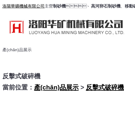
洛陽華礦機械有限公司
主營
制砂機
、
高河卵石制砂機
、
移動
產(chǎn)品展示
反擊式破碎機
當前位置：
產(chǎn)品展示
>
反擊式破碎機