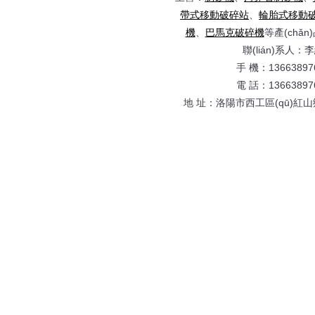
帶式移動破碎站
、
輪胎式移動
機
、
巴馬克破碎機
等產(chǎn)
聯(lián)系人：
手 機：13663897
電 話：13663897
地 址：洛陽市西工區(qū)紅山鄉