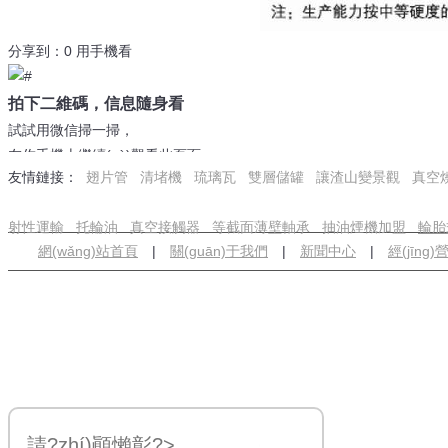
分享到：
0
用手機看
拍下二維碼，信息隨身看
試試用微信掃一掃，
在你手機上繼續(xù)觀看此頁面。
友情鏈接：
翅片管
清堵機
琉璃瓦
雙層儲罐
讓渣山變景觀
真空燒
射性運輸
托輪油
真空接觸器
等截面薄壁軸承
抽油煙機加盟
輪胎
網(wǎng)站首頁
|
關(guān)于我們
|
新聞中心
|
經(jīng