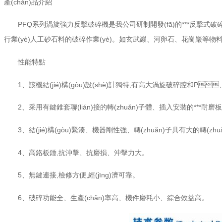
產(chǎn)品介紹
PFQ系列渦旋強力反擊破碎機是我公司研制開發(fā)的***反擊式破碎機,該產(chǎ
行業(yè)人工砂石料的破碎作業(yè)。如玄武巖、河卵石、花崗巖
性能特點
1、該機結(jié)構(gòu)設(shè)計獨特,有高大渦旋破碎腔和P
2、采用有鍵錐套聯(lián)接的轉(zhuǎn)子體、插入安裝的***耐
3、結(jié)構(gòu)緊湊、機器剛性強、轉(zhuǎn)子具有大的轉(zh
4、高鉻板錘,抗沖擊、抗磨損、沖擊力大。
5、無鍵連接,檢修方便,經(jīng)濟可靠。
6、破碎功能全、生產(chǎn)率高、機件磨耗小、綜合效益高。