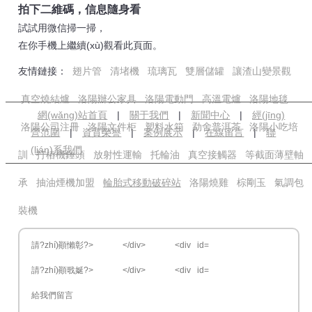
拍下二維碼，信息隨身看
試試用微信掃一掃，
在你手機上繼續(xù)觀看此頁面。
友情鏈接：
翅片管
清堵機
琉璃瓦
雙層儲罐
讓渣山變景觀
真空燒結爐
洛陽辦公家具
洛陽電動門
高溫電爐
洛陽地毯
網(wǎng)站首頁
|
關于我們
|
新聞中心
|
經(jīng)
洛陽公司注冊
洛陽文件柜
塑料水箱
勐舍普洱茶
洛陽小吃培
營范圍
|
資質榮譽
|
案例展示
|
在線留言
|
聯
(lián)系我們
訓
打樁機錘頭
放射性運輸
托輪油
真空接觸器
等截面薄壁軸
承
抽油煙機加盟
輪胎式移動破碎站
洛陽燒雞
棕剛玉
氣調包
裝機