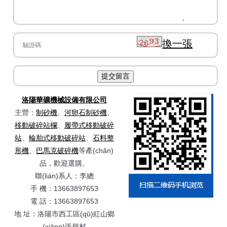
換一張
提交留言
洛陽華礦機械設備有限公司
主營：
制砂機
、
河卵石制砂機
、
移動破碎站欄
、
履帶式移動破碎
站
、
輪胎式移動破碎站
、
石料整
形機
、
巴馬克破碎機
等產(chǎn)
品，歡迎選購。
聯(lián)系人：李總
手 機：13663897653
電 話：13663897653
地 址：洛陽市西工區(qū)紅山鄉
(xiāng)張嶺村