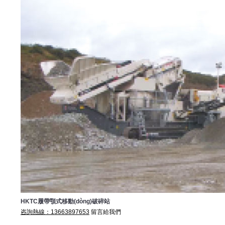
HKTC履帶顎式移動(dòng)破碎站
咨詢熱線：13663897653
留言給我們