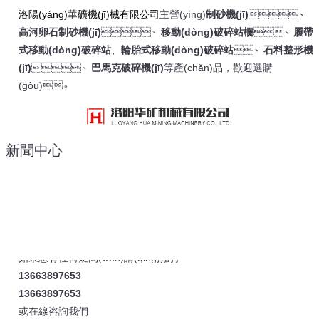
洛陽(yáng)華礦機(jī)械有限公司
主營(yíng)
制砂機(jī)
、
高河卵石制砂機(jī)
、
移動(dòng)破碎站欄
、
履帶
式移動(dòng)破碎站
、
輪胎式移動(dòng)破碎站
、
石料整形機
(jī)
、
巴馬克破碎機(jī)
等產(chǎn)品，歡迎選購
(gòu)。
新聞中心
新聞中心
如果您有任何疑問(wèn)請(qǐng)撥打
13663897653
13663897653
或在線咨詢我們