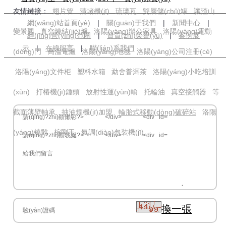
友情鏈接：
翅片管
清堵機(jī)
琉璃瓦
雙層儲(chǔ)罐
讓渣山
網(wǎng)站首頁(yè)
|
關(guān)于我們
|
新聞中心
|
變景觀
真空燒結(jié)爐
洛陽(yáng)辦公家具
洛陽(yáng)電動
經(jīng)營(yíng)范圍
|
資質(zhì)榮譽(yù)
|
案例展
示
|
在線留言
|
聯(lián)系我們
(dòng)門
高溫電爐
洛陽(yáng)地毯
洛陽(yáng)公司注冊(cè)
洛陽(yáng)文件柜
塑料水箱
勐舍普洱茶
洛陽(yáng)小吃培訓
(xùn)
打樁機(jī)錘頭
放射性運(yùn)輸
托輪油
真空接觸器
等
截面薄壁軸承
抽油煙機(jī)加盟
輪胎式移動(dòng)破碎站
洛陽
(yáng)燒雞
棕剛玉
氣調(diào)包裝機(jī)
換一張